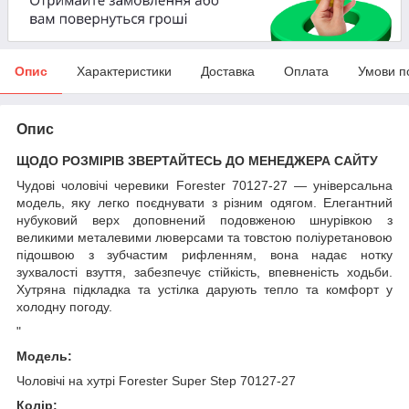
Опис
Характеристики
Доставка
Оплата
Умови п
Опис
ЩОДО РОЗМІРІВ ЗВЕРТАЙТЕСЬ ДО МЕНЕДЖЕРА САЙТУ
Чудові чоловічі черевики Forester 70127-27 — універсальна
модель, яку легко поєднувати з різним одягом. Елегантний
нубуковий верх доповнений подовженою шнурівкою з
великими металевими люверсами та товстою поліуретановою
підошвою з зубчастим рифленням, вона надає нотку
зухвалості взуття, забезпечує стійкість, впевненість ходьби.
Хутряна підкладка та устілка дарують тепло та комфорт у
холодну погоду.
"
Модель:
Чоловічі на хутрі Forester Super Step 70127-27
Колір: