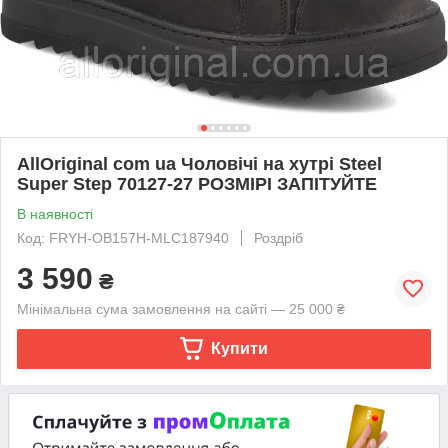
AllOriginal com ua Чоловічі на хутрі Steel
Super Step 70127-27 РОЗМІРІ ЗАПІТУЙТЕ
В наявності
Код: FRYH-OB157H-MLC187940
Роздріб
3 590
₴
Мінімальна сума замовлення на сайті — 25 000 ₴
Купити