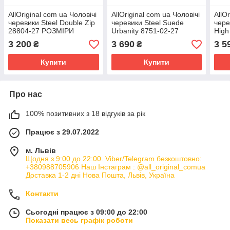
AllOriginal com ua Чоловічі
AllOriginal com ua Чоловічі
AllO
черевики Steel Double Zip
черевики Steel Suede
чере
28804-27 РОЗМІРИ
Urbanity 8751-02-27
High
ЗАПІТУЙТЕ
РОЗМІРІ ЗАПІТУЙТЕ
РОЗ
3 200
3 690
3 5
₴
₴
Купити
Купити
Про нас
100% позитивних з 18 відгуків за рік
Працює з 29.07.2022
м. Львів
Щодня з 9:00 до 22:00. Viber/Telegram безкоштовно:
+380988705906 Наш Інстаграм : @all_original_comua
Доставка 1-2 дні Нова Пошта, Львів, Україна
Контакти
Сьогодні працює з 09:00 до 22:00
Показати весь графік роботи