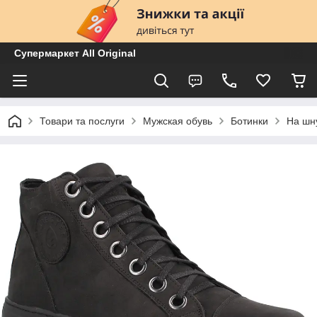
Супермаркет All Original
Товари та послуги
Мужская обувь
Ботинки
На шн