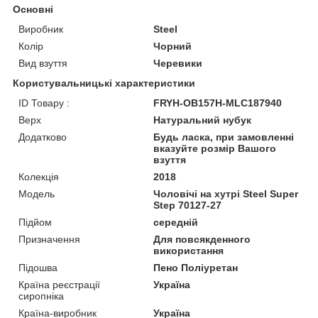
Основні
Виробник
Steel
Колір
Чорний
Вид взуття
Черевики
Користувальницькі характеристики
ID Товару :
FRYH-OB157H-MLC187940
Верх
Натуральний нубук
Додатково
Будь ласка, при замовленні
вказуйте розмір Вашого
взуття
Колекція
2018
Мoдель
Чоловічі на хутрі Steel Super
Step 70127-27
Підйом
середній
Призначення
Для повсякденного
використання
Підошва
Пено Поліуретан
Країна реєстрації
Україна
сиропніка
Країна-виробник
Україна