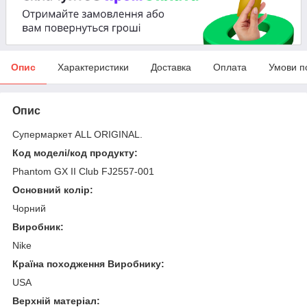
Опис
Характеристики
Доставка
Оплата
Умови п
Опис
Супермаркет ALL ORIGINAL.
Код моделі/код продукту:
Phantom GX II Club FJ2557-001
Основний колір:
Чорний
Виробник:
Nike
Країна походження Виробнику:
USA
Верхній матеріал: