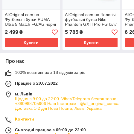
AllOriginal com ua
AllOriginal com ua Чоловічі
AllO
Футбольні бутси PUMA
футбольні бутси Nike
Футб
Ultra 5 Match FG/AG чорні
Phantom GX II Pro FG білі/
Phan
/ білі / пума чорні / пума
металік золота монета/
suns
2 499
5 785
6 2
₴
₴
білі РОЗМІРИ
чорні РОЗМІРИ
РОЗ
Купити
Купити
Про нас
100% позитивних з 18 відгуків за рік
Працює з 29.07.2022
м. Львів
Щодня з 9:00 до 22:00. Viber/Telegram безкоштовно:
+380988705906 Наш Інстаграм : @all_original_comua
Доставка 1-2 дні Нова Пошта, Львів, Україна
Контакти
Сьогодні працює з 09:00 до 22:00