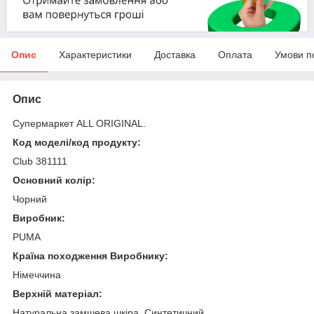
Опис
Характеристики
Доставка
Оплата
Умови п
Опис
Супермаркет ALL ORIGINAL.
Код моделі/код продукту:
Club 381111
Основний колір:
Чорний
Виробник:
PUMA
Країна походження Виробнику:
Німеччина
Верхній матеріал:
Натуральна замшева шкіра, Синтетичний