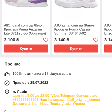
AllOriginal com ua Жіночі
AllOriginal com ua Жіночі
AllO
Кросівки Puma Anzarun
Кросівки Puma Cassia
Крос
Lite 371128-55 (Оригінал)
Summer 384648-02
Enzo
РОЗМІРИ ЗАПИТУЙТЕ
(Оригінал) РОЗМІРИ
(Ори
3 100
3 140
3 1
₴
₴
ЗАПИТУЙТЕ
ЗАП
Купити
Купити
Про нас
100% позитивних з 18 відгуків за рік
Працює з 29.07.2022
м. Львів
Щодня з 9:00 до 22:00. Viber/Telegram безкоштовно:
+380988705906 Наш Інстаграм : @all_original_comua
Доставка 1-2 дні Нова Пошта, Львів, Україна