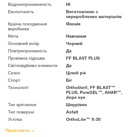
Водонепроникненість
HI
Екологічність
Виготовлено з
перероблених матеріалів
Країна походження
Японія
виробника :
Мета
Навчання
Основний колір
Чорний
Повітряпроникність
Да
Проміжна підошва
FF BLAST PLUS
Світловідбивні елементи
Да
Сезон
Цілий рік
Спорт
Біг
Технології
Ortholite®, FF BLAST™
PLUS, PureGEL™, AHAR™,
dope eye
Тип кріплення
Шнурівки
Тип поверхні
Asfalt
Устілка
OrthoLite™ X-30
Приховати