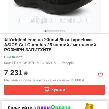
AllOriginal com ua Жіночі бігові кросівки
ASICS Gel-Cumulus 25 чорний / металевий
РОЗМІРИ ЗАПИТУЙТЕ
В наявності
Код: FRYH-OB157H-MLC185918
Роздріб
7 231
₴
Мінімальна сума замовлення на сайті — 25 000 ₴
Купити