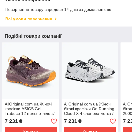
Повернення товару впродовж 14 днів за домовленістю
Всі умови повернення
Подібні товари компанії
AllOriginal com ua Жіночі
AllOriginal com ua Жіночі
AllO
кросівки ASICS Gel-
бігові кросівки On Running
біго
Trabuco 12 пильно-лілові/
Cloud X 4 слонова кістка /
2000
темно-баклажанові
чорний РОЗМІРИ
РОЗ
7 231
7 231
7 2
₴
₴
РОЗМІРИ ЗАПИТУЙТЕ
ЗАПИТУЙТЕ
Купити
Купити