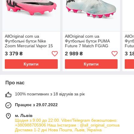
AllOriginal com ua
AllOriginal com ua
AllO
Футбольні бутси Nike
Футбольні бутси PUMA
Футб
Zoom Mercurial Vapor 15
Future 7 Match FG/AG
Futu
Academy FG/MG рожевий
пума білі / пума чорні /
пума
3 379
2 989
3 1
₴
₴
пінопласт / чорний
отруйно-рожеві РОЗМІРИ
РОЗ
Купити
Купити
Про нас
100% позитивних з 18 відгуків за рік
Працює з 29.07.2022
м. Львів
Щодня з 9:00 до 22:00. Viber/Telegram безкоштовно:
+380988705906 Наш Інстаграм : @all_original_comua
Доставка 1-2 дні Нова Пошта, Львів, Україна