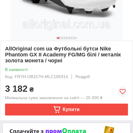
AllOriginal com ua Футбольні бутси Nike
Phantom GX II Academy FG/MG білі / металік
золота монета / чорні
В наявності
Код: FRYH-OB157H-MLC185914
Роздріб
3 182
₴
Мінімальна сума замовлення на сайті — 25 000 ₴
Купити