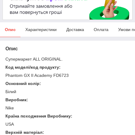
Опис
Характеристики
Доставка
Оплата
Умови п
Опис
Супермаркет ALL ORIGINAL.
Код моделі/код продукту:
Phantom GX II Academy FD6723
Основний колір:
Білий
Виробник:
Nike
Країна походження Виробнику:
USA
Верхній матеріал: