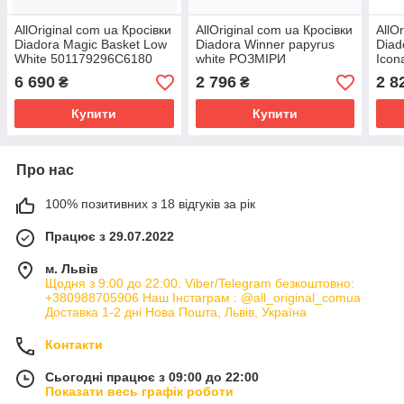
AllOriginal com ua Кросівки
AllOriginal com ua Кросівки
AllO
Diadora Magic Basket Low
Diadora Winner papyrus
Diad
White 501179296C6180
white РОЗМІРИ
Icona
РОЗМІРИ ЗАПИТУЙТЕ
ЗАПИТУЙТЕ
РОЗ
6 690
2 796
2 8
₴
₴
Купити
Купити
Про нас
100% позитивних з 18 відгуків за рік
Працює з 29.07.2022
м. Львів
Щодня з 9:00 до 22:00. Viber/Telegram безкоштовно:
+380988705906 Наш Інстаграм : @all_original_comua
Доставка 1-2 дні Нова Пошта, Львів, Україна
Контакти
Сьогодні працює з 09:00 до 22:00
Показати весь графік роботи