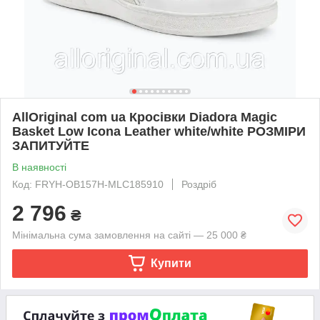
AllOriginal com ua Кросівки Diadora Magic
Basket Low Icona Leather white/white РОЗМІРИ
ЗАПИТУЙТЕ
В наявності
Код: FRYH-OB157H-MLC185910
Роздріб
2 796
₴
Мінімальна сума замовлення на сайті — 25 000 ₴
Купити