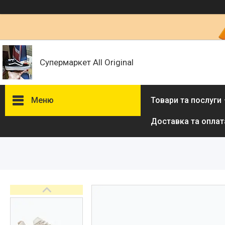
Супермаркет All Original
Меню
Товари та послуги
Доставка та оплат
Товари та послуги :
ВІДГУКИ
Ми в ТікТок :
Ми в Інстаграм :