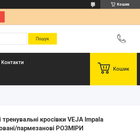
Кошик
Контакти
Кошик
чі тренувальні кросівки VEJA Impala
ровані/пармезанові РОЗМІРИ