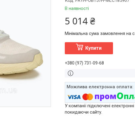
Код:
FRYH-OB157H-MLC185907
В наявності
5 014 ₴
Мінімальна сума замовлення на са
Купити
+380 (97) 731-09-68
У компанії підключені електронні
покидаючи сайту.