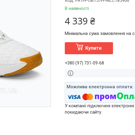
Код:
FRYH-OB157H-MLC185906
В наявності
4 339 ₴
Мінімальна сума замовлення на са
Купити
+380 (97) 731-09-68
У компанії підключені електронні
покидаючи сайту.