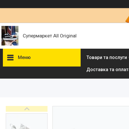
Супермаркет All Original
Меню
Товари та послуги
Доставка та оплат
Товари та послуги :
ВІДГУКИ
Ми в ТікТок :
Ми в Інстаграм :