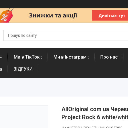
Ми в ТікТок :
Ми в Інстаграм :
Про нас
а
ВІДГУКИ
AllOriginal com ua Чере
Project Rock 6 white/wh