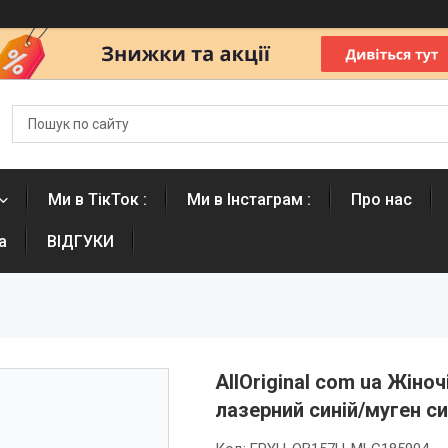
Ми в ТікТок :
Ми в Інстаграм :
Про нас
а
ВІДГУКИ
AllOriginal com ua Жіноч
лазерний синій/муген 