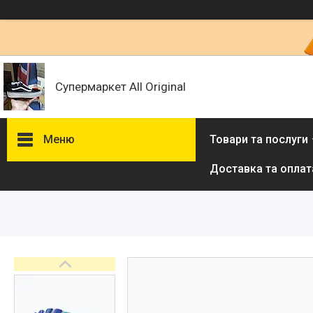
Супермаркет All Original
Меню
Товари та послуги
Доставка та оплат
Товари та послуги :
ВІДГУКИ
Ми в ТікТок :
Ми в Інстаграм :