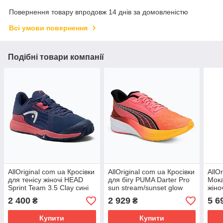
Повернення товару впродовж 14 днів за домовленістю
Всі умови повернення
Подібні товари компанії
AllOriginal com ua Кросівки
AllOriginal com ua Кросівки
AllO
для тенісу жіночі HEAD
для бігу PUMA Darter Pro
Мок
Sprint Team 3.5 Clay сині
sun stream/sunset glow
жіно
274312 РОЗМІРИ
РОЗМІРИ ЗАПИТУЙТЕ
плос
2 400
2 929
5 6
₴
₴
ЗАПИТУЙТЕ
PAF
ЗАП
Купити
Купити