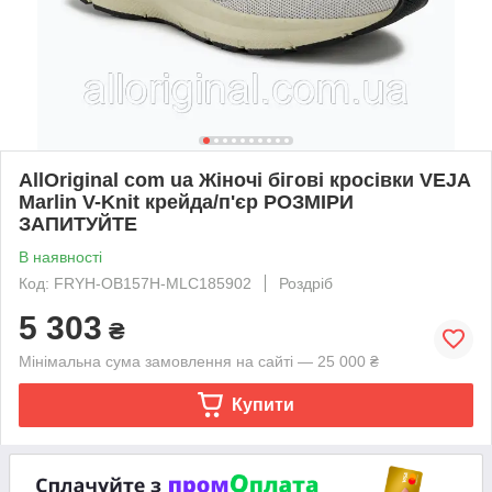
AllOriginal com ua Жіночі бігові кросівки VEJA
Marlin V-Knit крейда/п'єр РОЗМІРИ
ЗАПИТУЙТЕ
В наявності
Код: FRYH-OB157H-MLC185902
Роздріб
5 303
₴
Мінімальна сума замовлення на сайті — 25 000 ₴
Купити