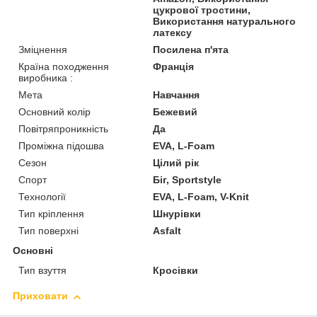
цукрової тростини,
Використання натурального
латексу
Зміцнення
Посилена п'ята
Країна походження
Франція
виробника :
Мета
Навчання
Основний колір
Бежевий
Повітряпроникність
Да
Проміжна підошва
EVA, L-Foam
Сезон
Цілий рік
Спорт
Біг, Sportstyle
Технології
EVA, L-Foam, V-Knit
Тип кріплення
Шнурівки
Тип поверхні
Asfalt
Основні
Тип взуття
Кросівки
Приховати