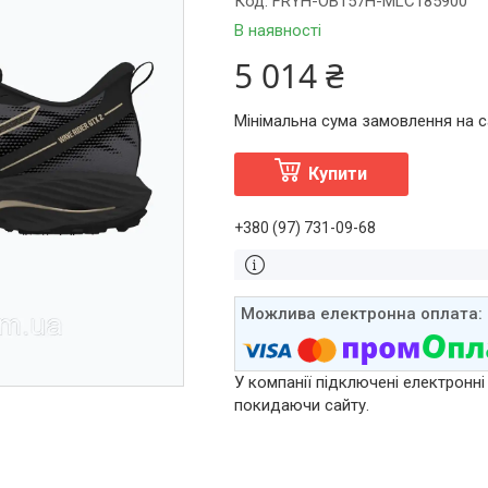
Код:
FRYH-OB157H-MLC185900
В наявності
5 014 ₴
Мінімальна сума замовлення на са
Купити
+380 (97) 731-09-68
У компанії підключені електронні
покидаючи сайту.