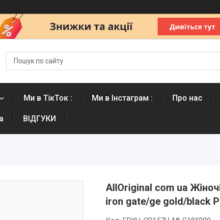
Ми в ТікТок :
Ми в Інстаграм :
Про нас
а
ВІДГУКИ
AllOriginal com ua Жіноч
iron gate/ge gold/blac