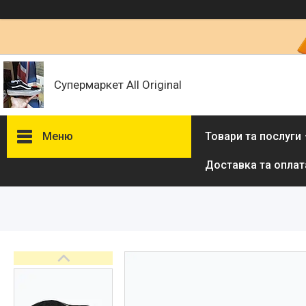
Супермаркет All Original
Меню
Товари та послуги
Доставка та оплат
Товари та послуги :
ВІДГУКИ
Ми в ТікТок :
Ми в Інстаграм :