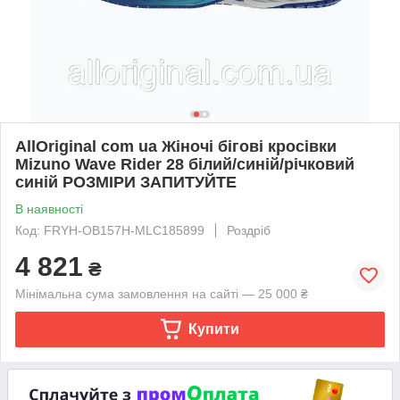
AllOriginal com ua Жіночі бігові кросівки
Mizuno Wave Rider 28 білий/синій/річковий
синій РОЗМІРИ ЗАПИТУЙТЕ
В наявності
Код: FRYH-OB157H-MLC185899
Роздріб
4 821
₴
Мінімальна сума замовлення на сайті — 25 000 ₴
Купити