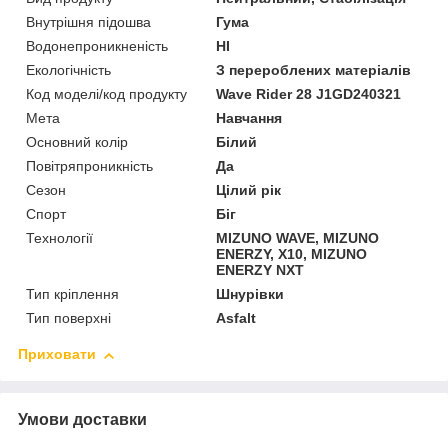
Внутрішня підошва
Гума
Водонепроникненість
HI
Екологічність
З перероблених матеріалів
Код моделі/код продукту
Wave Rider 28 J1GD240321
Мета
Навчання
Основний колір
Білий
Повітряпроникність
Да
Сезон
Цілий рік
Спорт
Біг
Технології
MIZUNO WAVE, MIZUNO
ENERZY, X10, MIZUNO
ENERZY NXT
Тип кріплення
Шнурівки
Тип поверхні
Asfalt
Приховати
Умови доставки