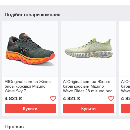
Подібні товари компанії
AllOriginal com ua Жіночі
AllOriginal com ua Жіночі
AllO
бігові кросівки Mizuno
бігові кросівки Mizuno
біго
Wave Sky 7
Wave Rider 28 mizuno neo
Wave
турбулентність/білий/
lime/flax/mizuno snow white
біли
4 821
4 821
4 8
₴
₴
морквяний завиток
РОЗМІРИ
РОЗ
РОЗМІРИ
Купити
Купити
Про нас