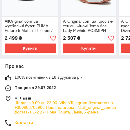
AllOriginal com ua
AllOriginal com ua Кросівки
AllO
Футбольні бутси PUMA
тенісні жіночі Joma Ace
крос
Future 5 Match TT чорні /
Lady P white РОЗМІРИ
Divi
білі / пума чорні / пума білі
ЗАПИТУЙТЕ
остр
2 499
2 507
2 7
₴
₴
РОЗМІРИ
ЗАП
Купити
Купити
Про нас
100% позитивних з 18 відгуків за рік
Працює з 29.07.2022
м. Львів
Щодня з 9:00 до 22:00. Viber/Telegram безкоштовно:
+380988705906 Наш Інстаграм : @all_original_comua
Доставка 1-2 дні Нова Пошта, Львів, Україна
Контакти