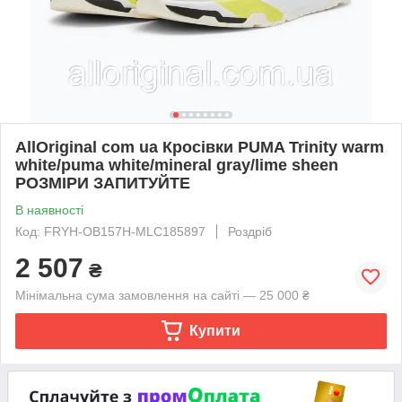
AllOriginal com ua Кросівки PUMA Trinity warm
white/puma white/mineral gray/lime sheen
РОЗМІРИ ЗАПИТУЙТЕ
В наявності
Код: FRYH-OB157H-MLC185897
Роздріб
2 507
₴
Мінімальна сума замовлення на сайті — 25 000 ₴
Купити