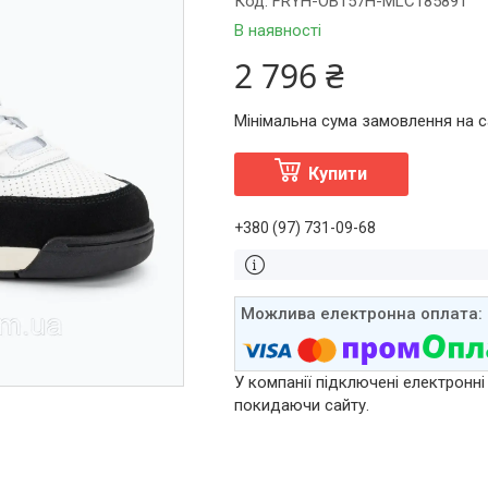
Код:
FRYH-OB157H-MLC185891
В наявності
2 796 ₴
Мінімальна сума замовлення на са
Купити
+380 (97) 731-09-68
У компанії підключені електронні
покидаючи сайту.