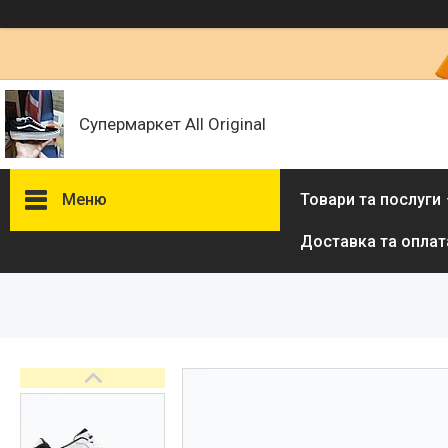
Супермаркет All Original
Меню
Товари та послуги
Доставка та оплат
Товари та послуги :
ВІДГУКИ
Ми в ТікТок :
Ми в Інстаграм :