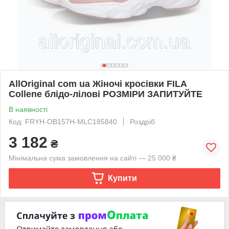
AllOriginal com ua Жіночі кросівки FILA
Collene блідо-лілові РОЗМІРИ ЗАПИТУЙТЕ
В наявності
Код: FRYH-OB157H-MLC185840
Роздріб
3 182
₴
Мінімальна сума замовлення на сайті — 25 000 ₴
Купити