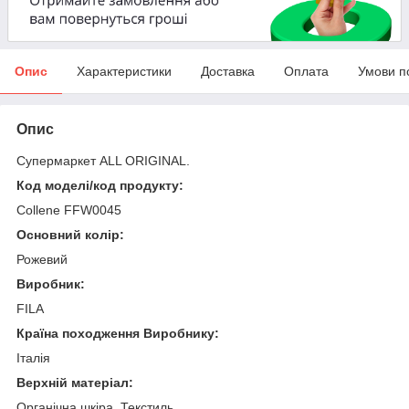
Опис
Характеристики
Доставка
Оплата
Умови п
Опис
Супермаркет ALL ORIGINAL.
Код моделі/код продукту:
Collene FFW0045
Основний колір:
Рожевий
Виробник:
FILA
Країна походження Виробнику:
Італія
Верхній матеріал:
Органічна шкіра, Текстиль