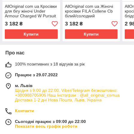
AllOriginal com ua Кросівки
AllOriginal com ua Жіночі
AllO
для бігу жіночі Under
кросівки FILA Collene Cb
кросі
Armour Charged W Pursuit
білий/солодкий
блід
3 рожеві 3024889
лавандовий РОЗМІРИ
ЗАП
3 182
3 182
2 9
₴
₴
РОЗМІРИ ЗАПИТУЙТЕ
ЗАПИТУЙТЕ
Купити
Купити
Про нас
100% позитивних з 18 відгуків за рік
Працює з 29.07.2022
м. Львів
Щодня з 9:00 до 22:00. Viber/Telegram безкоштовно:
+380988705906 Наш Інстаграм : @all_original_comua
Доставка 1-2 дні Нова Пошта, Львів, Україна
Контакти
Сьогодні працює з 09:00 до 22:00
Показати весь графік роботи