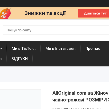
Ми в ТікТок :
Ми в Інстаграм :
Про нас
а
ВІДГУКИ
AllOriginal com ua Жіноч
чайно-рожеві РОЗМІРИ