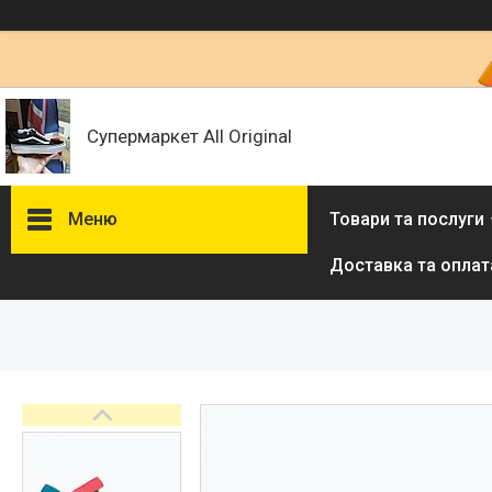
Супермаркет All Original
Меню
Товари та послуги
Доставка та оплат
Товари та послуги :
ВІДГУКИ
Ми в ТікТок :
Ми в Інстаграм :