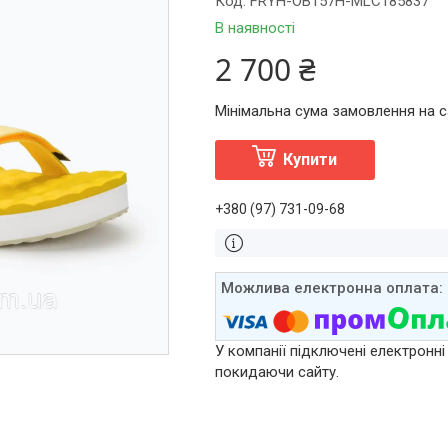
Код:
FRYH-OB157H-MLC185837
В наявності
2 700 ₴
Мінімальна сума замовлення на са
Купити
+380 (97) 731-09-68
У компанії підключені електронні
покидаючи сайту.