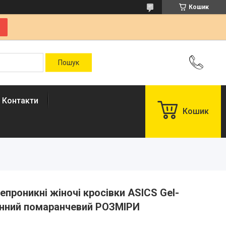
Кошик
Контакти
Кошик
непроникні жіночі кросівки ASICS Gel-
іонний помаранчевий РОЗМІРИ