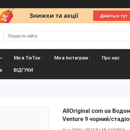
Ми в ТікТок :
Ми в Інстаграм :
Про нас
а
ВІДГУКИ
AllOriginal com ua Водо
Venture 9 чорний/стад