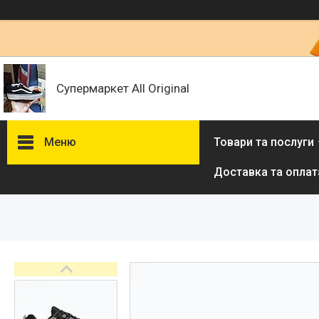
Супермаркет All Original
Меню
Товари та послуги
Доставка та оплат
Товари та послуги :
ВІДГУКИ
Ми в ТікТок :
Ми в Інстаграм :