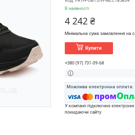
Код:
FRYH-OB157H-MLC185834
В наявності
4 242 ₴
Мінімальна сума замовлення на са
Купити
+380 (97) 731-09-68
У компанії підключені електронні
покидаючи сайту.