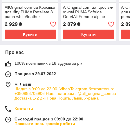
AllOriginal com ua Кросівки
AllOriginal com ua Кросівки
AllO
для бігу PUMA Retaliate 3
жіночі PUMA Softride
для 
puma white/feather
One4All Femme alpine
puma
gray/puma black РОЗМІРИ
snow/puma white/gold
РОЗ
2 929
2 879
2 8
₴
₴
ЗАПИТУЙТЕ
РОЗМІРИ ЗАПИТУЙТЕ
Купити
Купити
Про нас
100% позитивних з 18 відгуків за рік
Працює з 29.07.2022
м. Львів
Щодня з 9:00 до 22:00. Viber/Telegram безкоштовно:
+380988705906 Наш Інстаграм : @all_original_comua
Доставка 1-2 дні Нова Пошта, Львів, Україна
Контакти
Сьогодні працює з 09:00 до 22:00
Показати весь графік роботи