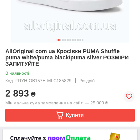
AllOriginal com ua Кросівки PUMA Shuffle
puma white/puma black/puma silver РОЗМІРИ
ЗАПИТУЙТЕ
В наявності
Код: FRYH-OB157H-MLC185829
Роздріб
2 893
₴
Мінімальна сума замовлення на сайті — 25 000 ₴
Купити