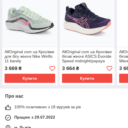
AllOriginal com ua Кросівки
AllOriginal com ua Кросівки
AllO
для бігу жіночі Nike Winflo
бігові жіночі ASICS Evoride
біго
11 barely
Speed midnight/papaya
Wave
green/anthracite/white/playful
РОЗМІРИ ЗАПИТУЙТЕ
сріб
3 669
3 664
3 6
₴
₴
pink РОЗМІРИ
ЗАП
Купити
Купити
Про нас
100% позитивних з 18 відгуків за рік
Працює з 29.07.2022
м. Львів