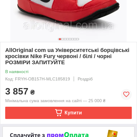
AllOriginal com ua Університетські борцівські
кросівки Nike Fury червоні / білі / чорні
РОЗМІРИ ЗАПИТУЙТЕ
В наявності
Код: FRYH-OB157H-MLC185819
Роздріб
3 857
₴
Мінімальна сума замовлення на сайті — 25 000 ₴
Купити