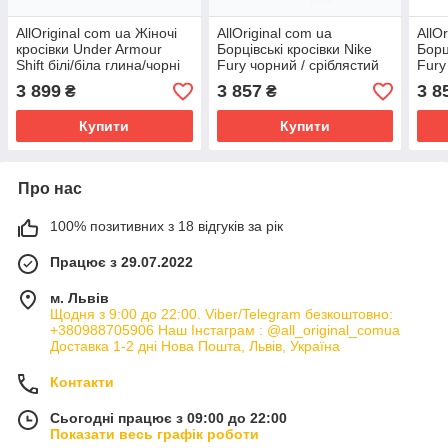
AllOriginal com ua Жіночі
AllOriginal com ua
AllO
кросівки Under Armour
Борцівські кросівки Nike
Борц
Shift білі/біла глина/чорні
Fury чорний / сріблястий
Fury
РОЗМІРИ ЗАПИТУЙТЕ
металік РОЗМІРИ
/ чо
3 899
3 857
3 8
₴
₴
ЗАПИТУЙТЕ
ЗАП
Купити
Купити
Про нас
100% позитивних з 18 відгуків за рік
Працює з 29.07.2022
м. Львів
Щодня з 9:00 до 22:00. Viber/Telegram безкоштовно:
+380988705906 Наш Інстаграм : @all_original_comua
Доставка 1-2 дні Нова Пошта, Львів, Україна
Контакти
Сьогодні працює з 09:00 до 22:00
Показати весь графік роботи