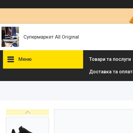
Супермаркет All Original
Меню
Товари та послуги
Доставка та оплат
Товари та послуги :
ВІДГУКИ
Ми в ТікТок :
Ми в Інстаграм :