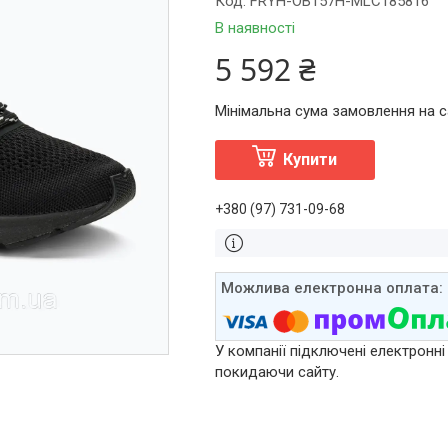
Код:
FRYH-OB157H-MLC185816
В наявності
5 592 ₴
Мінімальна сума замовлення на са
Купити
+380 (97) 731-09-68
У компанії підключені електронні
покидаючи сайту.