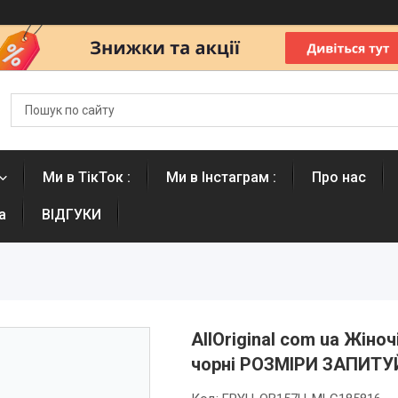
Ми в ТікТок :
Ми в Інстаграм :
Про нас
а
ВІДГУКИ
AllOriginal com ua Жіноч
чорні РОЗМІРИ ЗАПИТУ