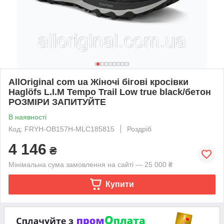
AllOriginal com ua Жіночі бігові кросівки
Haglöfs L.I.M Tempo Trail Low true black/бетон
РОЗМІРИ ЗАПИТУЙТЕ
В наявності
Код: FRYH-OB157H-MLC185815
Роздріб
4 146
₴
Мінімальна сума замовлення на сайті — 25 000 ₴
Купити