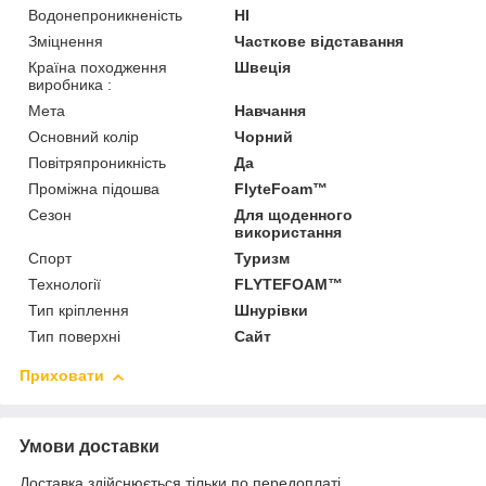
Водонепроникненість
HI
Зміцнення
Часткове відставання
Країна походження
Швеція
виробника :
Мета
Навчання
Основний колір
Чорний
Повітряпроникність
Да
Проміжна підошва
FlyteFoam™
Сезон
Для щоденного
використання
Спорт
Туризм
Технології
FLYTEFOAM™
Тип кріплення
Шнурівки
Тип поверхні
Сайт
Приховати
Умови доставки
Доставка здійснюється тільки по передоплаті.