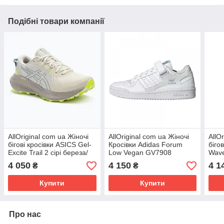
Подібні товари компанії
AllOriginal com ua Жіночі
AllOriginal com ua Жіночі
AllO
бігові кросівки ASICS Gel-
Кросівки Adidas Forum
біго
Excite Trail 2 сірі береза/
Low Vegan GV7908
Wave
дельфін РОЗМІРИ
(Оригінал) РОЗМІРИ
чорн
4 050
4 150
4 1
₴
₴
ЗАПИТУЙТЕ
ЗАПИТУЙТЕ
сяй
Купити
Купити
Про нас