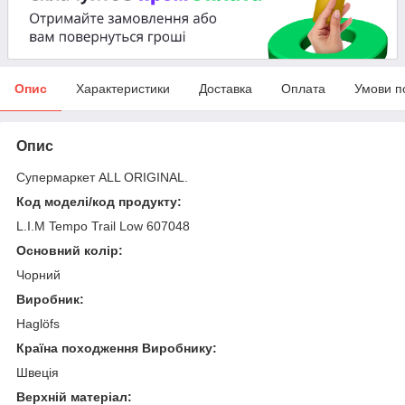
Опис
Характеристики
Доставка
Оплата
Умови п
Опис
Супермаркет ALL ORIGINAL.
Код моделі/код продукту:
L.I.M Tempo Trail Low 607048
Основний колір:
Чорний
Виробник:
Haglöfs
Країна походження Виробнику:
Швеція
Верхній матеріал: