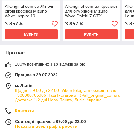
AllOriginal com ua Жіночі
AllOriginal com ua Кросівки
AllO
бігові кросівки Mizuno
для бігу жіночі Mizuno
для 
Wave Inspire 19
Wave Daichi 7 GTX
Laun
black/silverstar/screst
jazzy/tigerlily/black
blac
3 857
3 857
3 8
₴
₴
РОЗМІРИ ЗАПИТУЙТЕ
РОЗМІРИ ЗАПИТУЙТЕ
РОЗ
Купити
Купити
Про нас
100% позитивних з 18 відгуків за рік
Працює з 29.07.2022
м. Львів
Щодня з 9:00 до 22:00. Viber/Telegram безкоштовно:
+380988705906 Наш Інстаграм : @all_original_comua
Доставка 1-2 дні Нова Пошта, Львів, Україна
Контакти
Сьогодні працює з 09:00 до 22:00
Показати весь графік роботи