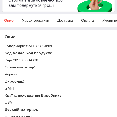
Опис
Характеристики
Доставка
Оплата
Умови п
Опис
Супермаркет ALL ORIGINAL.
Код моделі/код продукту:
Beja 28537669-G00
Основний колір:
Чорний
Виробник:
GANT
Країна походження Виробнику:
USA
Верхній матеріал:
Натуральна шкіра