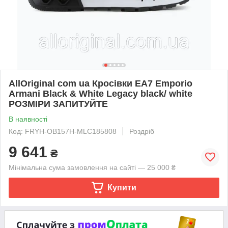
AllOriginal com ua Кросівки EA7 Emporio
Armani Black & White Legacy black/ white
РОЗМІРИ ЗАПИТУЙТЕ
В наявності
Код: FRYH-OB157H-MLC185808
Роздріб
9 641
₴
Мінімальна сума замовлення на сайті — 25 000 ₴
Купити