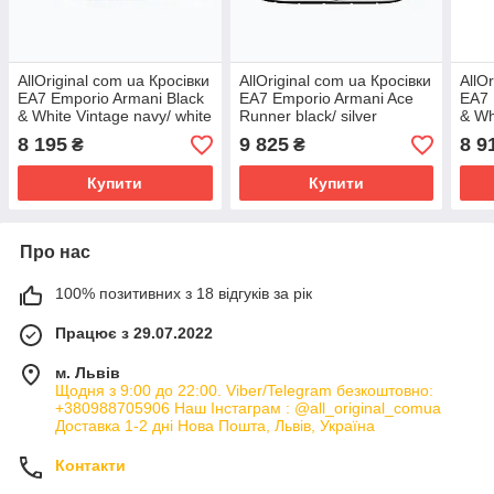
AllOriginal com ua Кросівки
AllOriginal com ua Кросівки
AllO
EA7 Emporio Armani Black
EA7 Emporio Armani Ace
EA7 
& White Vintage navy/ white
Runner black/ silver
& Wh
РОЗМІРИ ЗАПИТУЙТЕ
РОЗМІРИ ЗАПИТУЙТЕ
РОЗ
8 195
9 825
8 9
₴
₴
Купити
Купити
Про нас
100% позитивних з 18 відгуків за рік
Працює з 29.07.2022
м. Львів
Щодня з 9:00 до 22:00. Viber/Telegram безкоштовно:
+380988705906 Наш Інстаграм : @all_original_comua
Доставка 1-2 дні Нова Пошта, Львів, Україна
Контакти