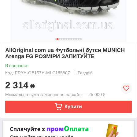
AllOriginal com ua Футбольні бутси MUNICH
Arenga FG РОЗМІРИ ЗАПИТУЙТЕ
В наявності
Код: FRYH-OB157H-MLC185807
Роздріб
2 314
₴
Мінімальна сума замовлення на сайті — 25 000 ₴
Купити