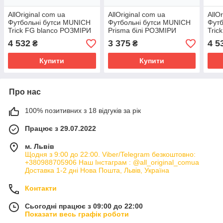
AllOriginal com ua
AllOriginal com ua
AllO
Футбольні бутси MUNICH
Футбольні бутси MUNICH
Футб
Trick FG blanco РОЗМІРИ
Prisma білі РОЗМІРИ
Tric
ЗАПИТУЙТЕ
ЗАПИТУЙТЕ
ЗАП
4 532
3 375
4 5
₴
₴
Купити
Купити
Про нас
100% позитивних з 18 відгуків за рік
Працює з 29.07.2022
м. Львів
Щодня з 9:00 до 22:00. Viber/Telegram безкоштовно:
+380988705906 Наш Інстаграм : @all_original_comua
Доставка 1-2 дні Нова Пошта, Львів, Україна
Контакти
Сьогодні працює з 09:00 до 22:00
Показати весь графік роботи