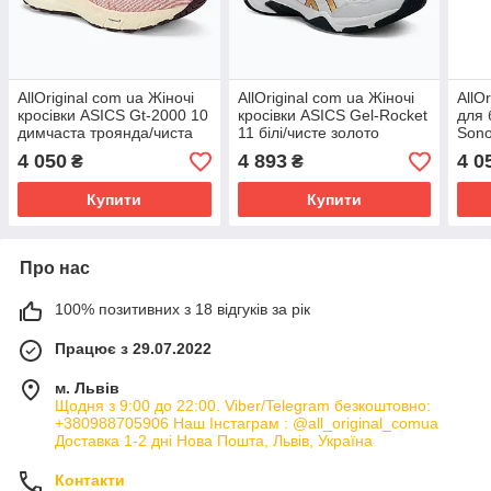
AllOriginal com ua Жіночі
AllOriginal com ua Жіночі
AllO
кросівки ASICS Gt-2000 10
кросівки ASICS Gel-Rocket
для 
димчаста троянда/чиста
11 білі/чисте золото
Son
бронза РОЗМІРИ
РОЗМІРИ ЗАПИТУЙТЕ
black
4 050
4 893
4 0
₴
₴
ЗАПИТУЙТЕ
РОЗ
Купити
Купити
Про нас
100% позитивних з 18 відгуків за рік
Працює з 29.07.2022
м. Львів
Щодня з 9:00 до 22:00. Viber/Telegram безкоштовно:
+380988705906 Наш Інстаграм : @all_original_comua
Доставка 1-2 дні Нова Пошта, Львів, Україна
Контакти