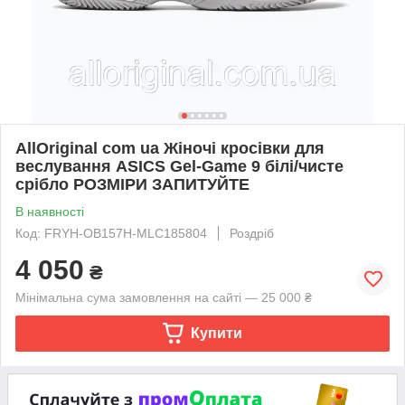
AllOriginal com ua Жіночі кросівки для
веслування ASICS Gel-Game 9 білі/чисте
срібло РОЗМІРИ ЗАПИТУЙТЕ
В наявності
Код: FRYH-OB157H-MLC185804
Роздріб
4 050
₴
Мінімальна сума замовлення на сайті — 25 000 ₴
Купити