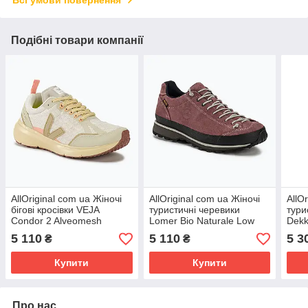
Подібні товари компанії
AllOriginal com ua Жіночі
AllOriginal com ua Жіночі
AllO
бігові кросівки VEJA
туристичні черевики
тури
Condor 2 Alveomesh
Lomer Bio Naturale Low
Dekk
гравій/мигдаль РОЗМІРИ
Mtx brownrose РОЗМІРИ
нату
5 110
5 110
5 3
₴
₴
ЗАПИТУЙТЕ
ЗАПИТУЙТЕ
РОЗ
Купити
Купити
Про нас