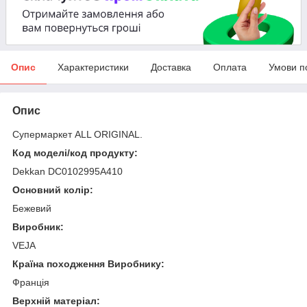
Опис
Характеристики
Доставка
Оплата
Умови п
Опис
Супермаркет ALL ORIGINAL.
Код моделі/код продукту:
Dekkan DC0102995A410
Основний колір:
Бежевий
Виробник:
VEJA
Країна походження Виробнику:
Франція
Верхній матеріал: