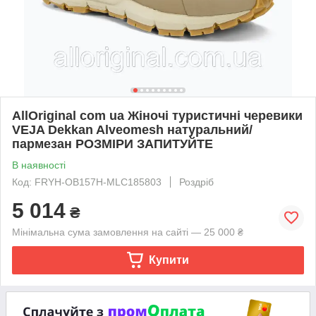
AllOriginal com ua Жіночі туристичні черевики
VEJA Dekkan Alveomesh натуральний/
пармезан РОЗМІРИ ЗАПИТУЙТЕ
В наявності
Код: FRYH-OB157H-MLC185803
Роздріб
5 014
₴
Мінімальна сума замовлення на сайті — 25 000 ₴
Купити