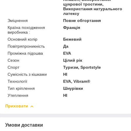
цукрової тростини,
Використання натурального
латексу
Зміцнення
Повне обгортання
Країна походження
Франція
виробника :
Основний колір
Бежевий
Повітряпроникність
Да
Проміжна підошва
EVA
Сезон
Цілий рік
Спорт
Туризм, Sportstyle
Сумісність з кішками
HI
Технології
EVA, Vibram®
Тип кріплення
Шнурівки
Утеплення
HI
Приховати
Умови доставки