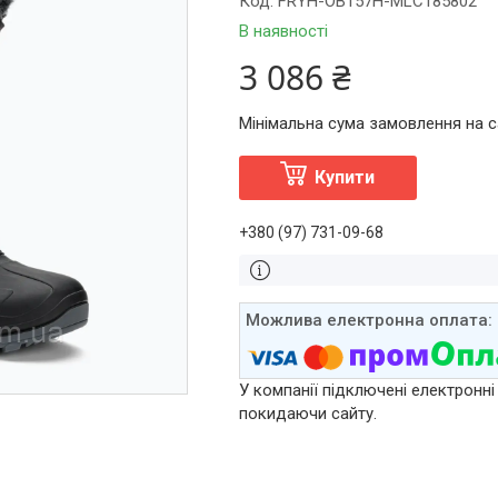
Код:
FRYH-OB157H-MLC185802
В наявності
3 086 ₴
Мінімальна сума замовлення на са
Купити
+380 (97) 731-09-68
У компанії підключені електронні
покидаючи сайту.