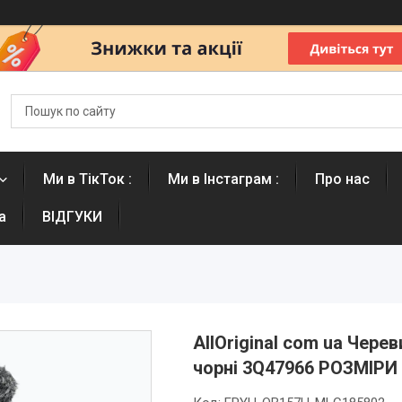
Ми в ТікТок :
Ми в Інстаграм :
Про нас
а
ВІДГУКИ
AllOriginal com ua Чере
чорні 3Q47966 РОЗМІР