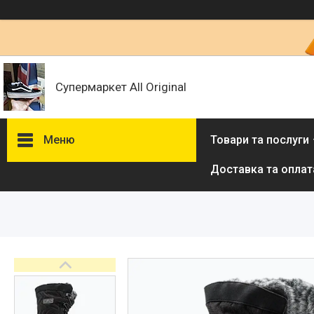
Супермаркет All Original
Меню
Товари та послуги
Доставка та оплат
Товари та послуги :
ВІДГУКИ
Ми в ТікТок :
Ми в Інстаграм :