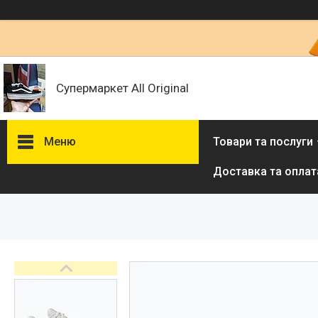
Супермаркет All Original
Меню
Товари та послуги
Доставка та оплат
Товари та послуги :
ВІДГУКИ
Ми в ТікТок :
Ми в Інстаграм :