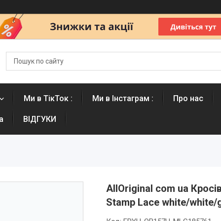
Ми в ТікТок :
Ми в Інстаграм :
Про нас
а
ВІДГУКИ
AllOriginal com ua Крос
Stamp Lace white/white