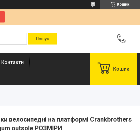
Кошик
Контакти
Кошик
івки велосипедні на платформі Crankbrothers
/gum outsole РОЗМІРИ