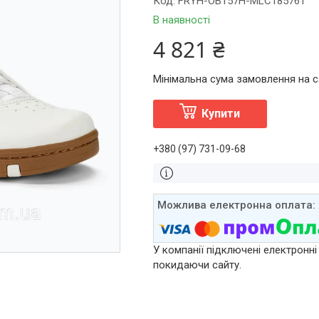
Код:
FRYH-OB157H-MLC185761
В наявності
4 821 ₴
Мінімальна сума замовлення на са
Купити
+380 (97) 731-09-68
У компанії підключені електронні
покидаючи сайту.