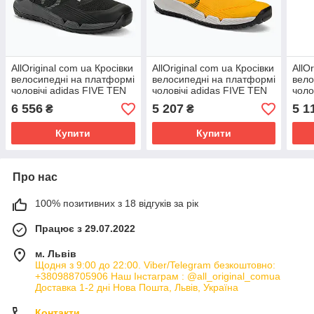
AllOriginal com ua Кросівки
AllOriginal com ua Кросівки
AllO
велосипедні на платформі
велосипедні на платформі
вело
чоловічі adidas FIVE TEN
чоловічі adidas FIVE TEN
чоло
Trailcross GTX core
Trailcross LT solar
Trai
6 556
5 207
5 1
₴
₴
black/grey
gold/core
blac
Купити
Купити
Про нас
100% позитивних з 18 відгуків за рік
Працює з 29.07.2022
м. Львів
Щодня з 9:00 до 22:00. Viber/Telegram безкоштовно:
+380988705906 Наш Інстаграм : @all_original_comua
Доставка 1-2 дні Нова Пошта, Львів, Україна
Контакти