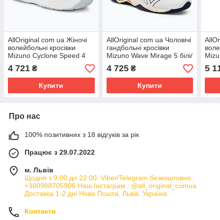
AllOriginal com ua Жіночі
AllOriginal com ua Чоловічі
AllO
волейбольні кросівки
гандбольні кросівки
воле
Mizuno Cyclone Speed 4
Mizuno Wave Mirage 5 білі/
Mizu
білі/персиковий парфе/
стрічка/золото РОЗМІРИ
білі
4 721
4 725
5 1
₴
₴
галогеновий синій
ЗАПИТУЙТЕ
РОЗ
Купити
Купити
Про нас
100% позитивних з 18 відгуків за рік
Працює з 29.07.2022
м. Львів
Щодня з 9:00 до 22:00. Viber/Telegram безкоштовно:
+380988705906 Наш Інстаграм : @all_original_comua
Доставка 1-2 дні Нова Пошта, Львів, Україна
Контакти