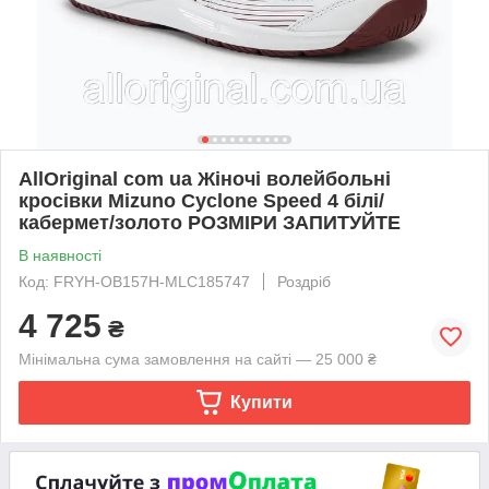
AllOriginal com ua Жіночі волейбольні
кросівки Mizuno Cyclone Speed 4 білі/
кабермет/золото РОЗМІРИ ЗАПИТУЙТЕ
В наявності
Код: FRYH-OB157H-MLC185747
Роздріб
4 725
₴
Мінімальна сума замовлення на сайті — 25 000 ₴
Купити