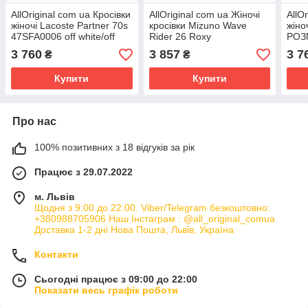
AllOriginal com ua Кросівки
AllOriginal com ua Жіночі
AllO
жіночі Lacoste Partner 70s
кросівки Mizuno Wave
жіно
47SFA0006 off white/off
Rider 26 Roxy
РОЗ
white РОЗМІРИ
atomiz/white/daiqgreen
3 760
3 857
3 7
₴
₴
ЗАПИТУЙТЕ
РОЗМІРИ ЗАПИТУЙТЕ
Купити
Купити
Про нас
100% позитивних з 18 відгуків за рік
Працює з 29.07.2022
м. Львів
Щодня з 9:00 до 22:00. Viber/Telegram безкоштовно:
+380988705906 Наш Інстаграм : @all_original_comua
Доставка 1-2 дні Нова Пошта, Львів, Україна
Контакти
Сьогодні працює з 09:00 до 22:00
Показати весь графік роботи