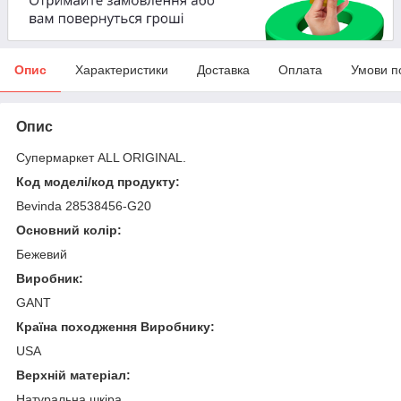
Опис
Характеристики
Доставка
Оплата
Умови п
Опис
Супермаркет ALL ORIGINAL.
Код моделі/код продукту:
Bevinda 28538456-G20
Основний колір:
Бежевий
Виробник:
GANT
Країна походження Виробнику:
USA
Верхній матеріал:
Натуральна шкіра