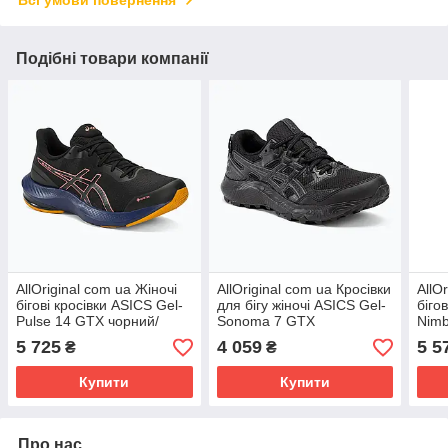
Подібні товари компанії
AllOriginal com ua Жіночі
AllOriginal com ua Кросівки
AllO
бігові кросівки ASICS Gel-
для бігу жіночі ASICS Gel-
біго
Pulse 14 GTX чорний/
Sonoma 7 GTX
Nimb
папайя РОЗМІРИ
black/carrier grey
РОЗ
5 725
4 059
5 5
₴
₴
ЗАПИТУЙТЕ
РОЗМІРИ ЗАПИТУЙТЕ
Купити
Купити
Про нас