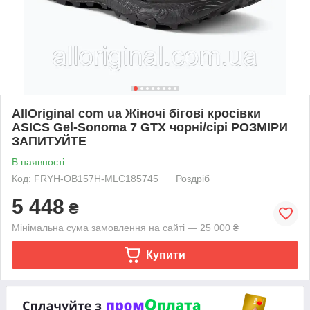
AllOriginal com ua Жіночі бігові кросівки
ASICS Gel-Sonoma 7 GTX чорні/сірі РОЗМІРИ
ЗАПИТУЙТЕ
В наявності
Код: FRYH-OB157H-MLC185745
Роздріб
5 448
₴
Мінімальна сума замовлення на сайті — 25 000 ₴
Купити