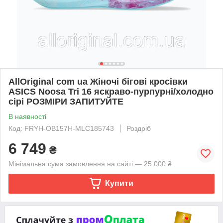
AllOriginal com ua Жіночі бігові кросівки
ASICS Noosa Tri 16 яскраво-пурпурні/холодно
сірі РОЗМІРИ ЗАПИТУЙТЕ
В наявності
Код: FRYH-OB157H-MLC185743
Роздріб
6 749
₴
Мінімальна сума замовлення на сайті — 25 000 ₴
Купити