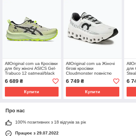
AllOriginal com ua Кросівки
AllOriginal com ua Жіночі
AllO
для бігу жіночі ASICS Gel-
бігові кросівки
для 
Trabuco 12 oatmeal/black
Cloudmonster повністю
Stea
РОЗМІРИ ЗАПИТУЙТЕ
білі РОЗМІРИ ЗАПИТУЙТЕ
mars
6 689
6 749
6 7
₴
₴
РОЗ
Купити
Купити
Про нас
100% позитивних з 18 відгуків за рік
Працює з 29.07.2022