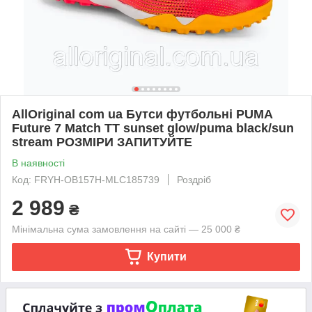
AllOriginal com ua Бутси футбольні PUMA
Future 7 Match TT sunset glow/puma black/sun
stream РОЗМІРИ ЗАПИТУЙТЕ
В наявності
Код: FRYH-OB157H-MLC185739
Роздріб
2 989
₴
Мінімальна сума замовлення на сайті — 25 000 ₴
Купити