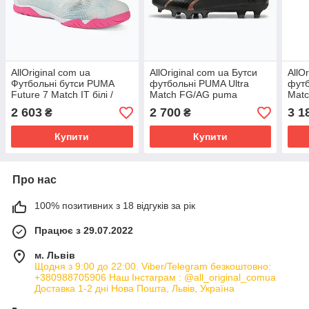
AllOriginal com ua
AllOriginal com ua Бутси
AllO
Футбольні бутси PUMA
футбольні PUMA Ultra
футб
Future 7 Match IT білі /
Match FG/AG puma
Matc
чорні / отруйно-рожеві
black/copper rose
pink
2 603
2 700
3 1
₴
₴
PUMA Future 7 Match IT
РОЗМІРИ ЗАПИТУЙТЕ
bla
ЗАП
Купити
Купити
Про нас
100% позитивних з 18 відгуків за рік
Працює з 29.07.2022
м. Львів
Щодня з 9:00 до 22:00. Viber/Telegram безкоштовно:
+380988705906 Наш Інстаграм : @all_original_comua
Доставка 1-2 дні Нова Пошта, Львів, Україна