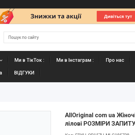
Ми в ТікТок :
Ми в Інстаграм :
Про нас
а
ВІДГУКИ
AllOriginal com ua Жіноч
лілові РОЗМІРИ ЗАПИТ