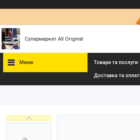
Супермаркет All Original
Меню
Товари та послуги
Доставка та оплат
Товари та послуги :
ВІДГУКИ
Ми в ТікТок :
Ми в Інстаграм :