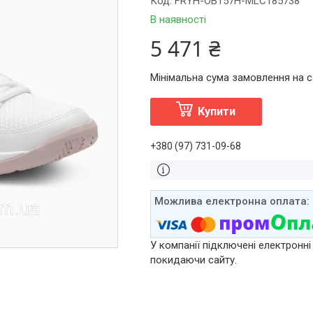
Код:
FRYH-OB157H-MLC185738
В наявності
5 471 ₴
Мінімальна сума замовлення на са
Купити
+380 (97) 731-09-68
У компанії підключені електронні
покидаючи сайту.