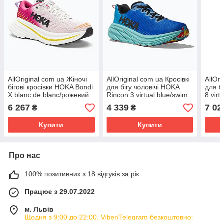
AllOriginal com ua Жіночі
AllOriginal com ua Кросівкі
AllO
бігові кросівки HOKA Bondi
для бігу чоловічі HOKA
для 
X blanc de blanc/рожевий
Rincon 3 virtual blue/swim
8 vi
деревій РОЗМІРИ
day РОЗМІРИ
РОЗ
6 267
4 339
7 0
₴
₴
ЗАПИТУЙТЕ
ЗАПИТУЙТЕ
Купити
Купити
Про нас
100% позитивних з 18 відгуків за рік
Працює з 29.07.2022
м. Львів
Щодня з 9:00 до 22:00. Viber/Telegram безкоштовно: