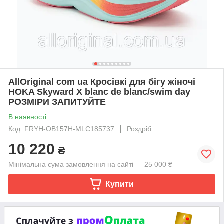
AllOriginal com ua Кросівкі для бігу жіночі
HOKA Skyward X blanc de blanc/swim day
РОЗМІРИ ЗАПИТУЙТЕ
В наявності
Код: FRYH-OB157H-MLC185737
Роздріб
10 220
₴
Мінімальна сума замовлення на сайті — 25 000 ₴
Купити