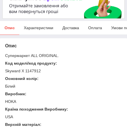
Опис
Характеристики
Доставка
Оплата
Умови п
Опис
Супермаркет ALL ORIGINAL.
Код моделі/код продукту:
Skyward X 1147912
Основний колір:
Білий
Виробник:
HOKA
Країна походження Виробнику:
USA
Верхній матеріал: