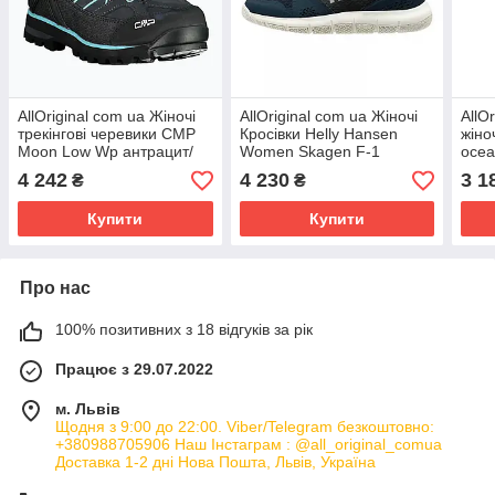
AllOriginal com ua Жіночі
AllOriginal com ua Жіночі
AllO
трекінгові черевики CMP
Кросівки Helly Hansen
жіно
Moon Low Wp антрацит/
Women Skagen F-1
ocea
аква РОЗМІРИ
Offshore 11313-598
ЗАП
4 242
4 230
3 1
₴
₴
ЗАПИТУЙТЕ
(Оригінал) РОЗМІРИ
Купити
Купити
Про нас
100% позитивних з 18 відгуків за рік
Працює з 29.07.2022
м. Львів
Щодня з 9:00 до 22:00. Viber/Telegram безкоштовно:
+380988705906 Наш Інстаграм : @all_original_comua
Доставка 1-2 дні Нова Пошта, Львів, Україна