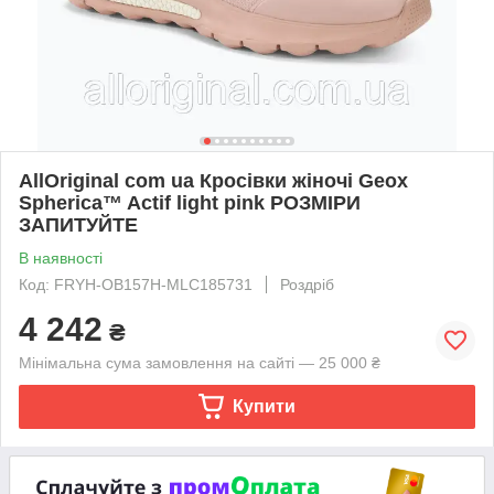
AllOriginal com ua Кросівки жіночі Geox
Spherica™ Actif light pink РОЗМІРИ
ЗАПИТУЙТЕ
В наявності
Код: FRYH-OB157H-MLC185731
Роздріб
4 242
₴
Мінімальна сума замовлення на сайті — 25 000 ₴
Купити