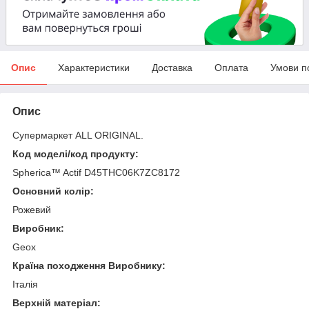
Опис
Характеристики
Доставка
Оплата
Умови п
Опис
Супермаркет ALL ORIGINAL.
Код моделі/код продукту:
Spherica™ Actif D45THC06K7ZC8172
Основний колір:
Рожевий
Виробник:
Geox
Країна походження Виробнику:
Італія
Верхній матеріал: