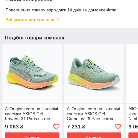
Повернення товару впродовж 14 днів за домовленістю
Всі умови повернення
Подібні товари компанії
AllOriginal com ua Чоловічі
AllOriginal com ua Чоловічі
AllO
кросівки ASICS Gel-
кросівки ASICS Gel-
крос
Kayano 31 Paris світло-
Cumulus 26 Paris світло-
Nimb
целадонові/безпечно-
целадонові/безпечно-
сіри
9 063
7 231
9 0
₴
₴
жовті РОЗМІРИ
жовті РОЗМІРИ
РОЗ
Купити
Купити