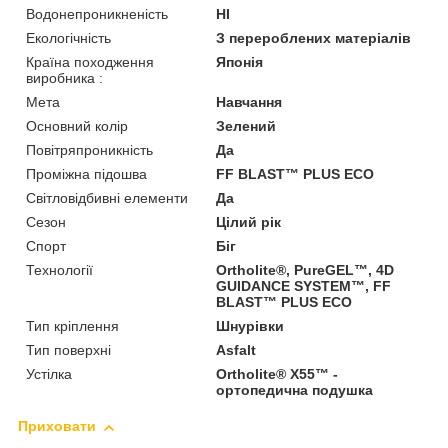
Водонепроникненість
HI
Екологічність
З перероблених матеріалів
Країна походження
Японія
виробника :
Мета
Навчання
Основний колір
Зелений
Повітряпроникність
Да
Проміжна підошва
FF BLAST™ PLUS ECO
Світловідбивні елементи
Да
Сезон
Цілий рік
Спорт
Біг
Технології
Ortholite®, PureGEL™, 4D
GUIDANCE SYSTEM™, FF
BLAST™ PLUS ECO
Тип кріплення
Шнурівки
Тип поверхні
Asfalt
Устілка
Ortholite® X55™ -
ортопедична подушка
Приховати