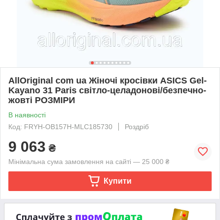
AllOriginal com ua Жіночі кросівки ASICS Gel-
Kayano 31 Paris світло-целадонові/безпечно-
жовті РОЗМІРИ
В наявності
Код: FRYH-OB157H-MLC185730
Роздріб
9 063
₴
Мінімальна сума замовлення на сайті — 25 000 ₴
Купити