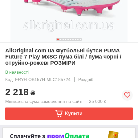
AllOriginal com ua Футбольні бутси PUMA
Future 7 Play MxSG пума білі / пума чорні /
отруйно-рожеві РОЗМІРИ
В наявності
Код: FRYH-OB157H-MLC185724
Роздріб
2 218
₴
Мінімальна сума замовлення на сайті — 25 000 ₴
Купити