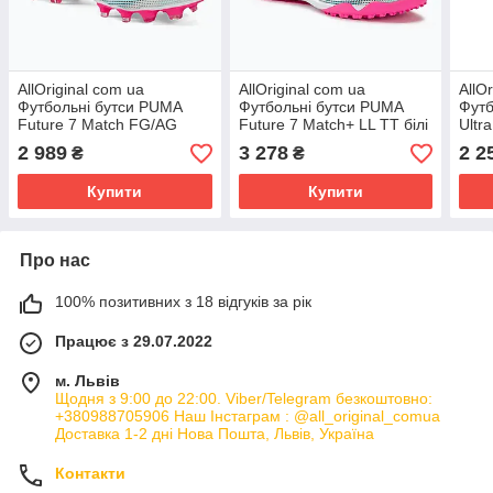
AllOriginal com ua
AllOriginal com ua
AllO
Футбольні бутси PUMA
Футбольні бутси PUMA
Футб
Future 7 Match FG/AG
Future 7 Match+ LL TT білі
Ultr
пума білі / пума чорні /
/ чорні / отруйно-рожеві
біл
2 989
3 278
2 2
₴
₴
отруйно-рожеві РОЗМІРИ
PUMA Future 7
Купити
Купити
Про нас
100% позитивних з 18 відгуків за рік
Працює з 29.07.2022
м. Львів
Щодня з 9:00 до 22:00. Viber/Telegram безкоштовно:
+380988705906 Наш Інстаграм : @all_original_comua
Доставка 1-2 дні Нова Пошта, Львів, Україна
Контакти