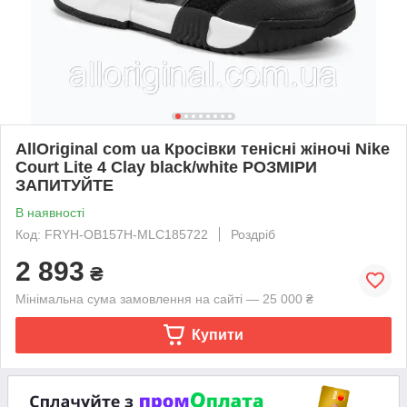
AllOriginal com ua Кросівки тенісні жіночі Nike
Court Lite 4 Clay black/white РОЗМІРИ
ЗАПИТУЙТЕ
В наявності
Код: FRYH-OB157H-MLC185722
Роздріб
2 893
₴
Мінімальна сума замовлення на сайті — 25 000 ₴
Купити