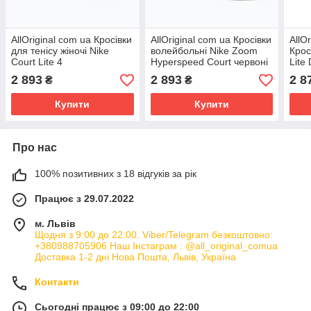
AllOriginal com ua Кросівки
AllOriginal com ua Кросівки
AllO
для тенісу жіночі Nike
волейбольні Nike Zoom
Крос
Court Lite 4
Hyperspeed Court червоні
Lite
white/black/playful pink
CI2964-610 РОЗМІРИ
(Ори
2 893
2 893
2 8
₴
₴
РОЗМІРИ ЗАПИТУЙТЕ
ЗАПИТУЙТЕ
ЗАП
Купити
Купити
Про нас
100% позитивних з 18 відгуків за рік
Працює з 29.07.2022
м. Львів
Щодня з 9:00 до 22:00. Viber/Telegram безкоштовно:
+380988705906 Наш Інстаграм : @all_original_comua
Доставка 1-2 дні Нова Пошта, Львів, Україна
Контакти
Сьогодні працює з 09:00 до 22:00