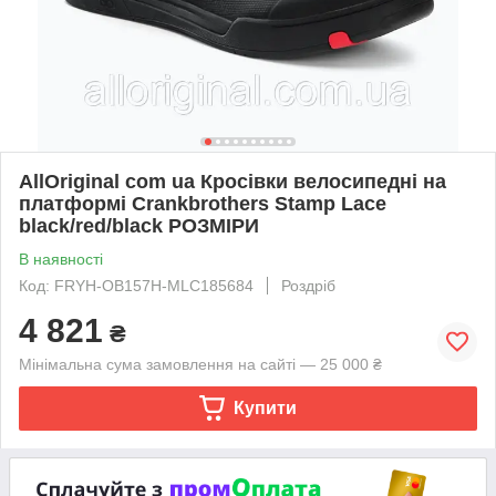
AllOriginal com ua Кросівки велосипедні на
платформі Crankbrothers Stamp Lace
black/red/black РОЗМІРИ
В наявності
Код: FRYH-OB157H-MLC185684
Роздріб
4 821
₴
Мінімальна сума замовлення на сайті — 25 000 ₴
Купити