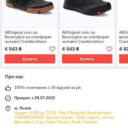
AllOriginal com ua
AllOriginal com ua
AllO
Велотуфлі на платформі
Велотуфлі на платформі
вело
чоловічі Crankbrothers
чоловічі Crankbrothers
Cran
Stamp Lace
Stamp Lace black/red/black
blac
4 543
4 543
4 8
₴
₴
black/silver/gum РОЗМІРИ
РОЗМІРИ ЗАПИТУЙТЕ
ЗАПИТУЙТЕ
Купити
Купити
Про нас
100% позитивних з 18 відгуків за рік
Працює з 29.07.2022
м. Львів
Щодня з 9:00 до 22:00. Viber/Telegram безкоштовно:
+380988705906 Наш Інстаграм : @all_original_comua
Доставка 1-2 дні Нова Пошта, Львів, Україна