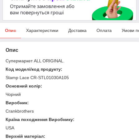
Опис
Характеристики
Доставка
Оплата
Умови п
Опис
Супермаркет ALL ORIGINAL.
Код моделі/код продукту:
Stamp Lace CR-STL01030A105
Основний колір:
Чорний
Виробник:
Crankbrothers
Країна походження Виробнику:
USA
Верхній матеріал: