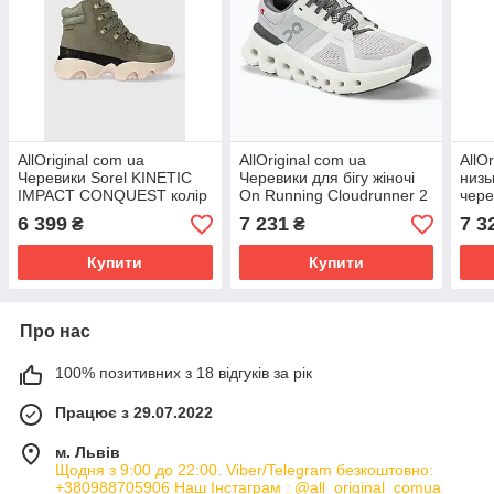
AllOriginal com ua
AllOriginal com ua
AllO
Черевики Sorel KINETIC
Черевики для бігу жіночі
низь
IMPACT CONQUEST колір
On Running Cloudrunner 2
чере
зелений на плоскому ходу
frost/white РОЗМІРИ
синь
6 399
7 231
7 3
₴
₴
злегка утеплена
ЗАПИТУЙТЕ
ЗАП
Купити
Купити
Про нас
100% позитивних з 18 відгуків за рік
Працює з 29.07.2022
м. Львів
Щодня з 9:00 до 22:00. Viber/Telegram безкоштовно:
+380988705906 Наш Інстаграм : @all_original_comua