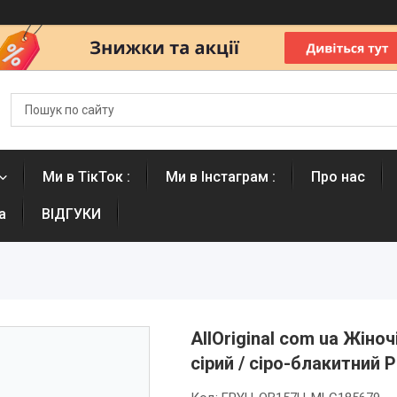
Ми в ТікТок :
Ми в Інстаграм :
Про нас
а
ВІДГУКИ
AllOriginal com ua Жіно
сірий / сіро-блакитни