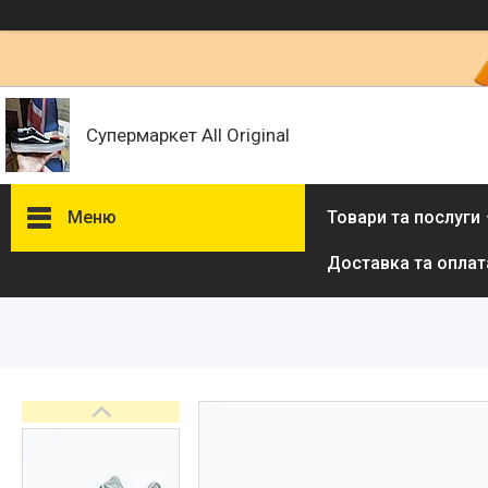
Супермаркет All Original
Меню
Товари та послуги
Доставка та оплат
Товари та послуги :
ВІДГУКИ
Ми в ТікТок :
Ми в Інстаграм :