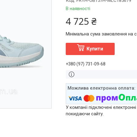
Код:
FRYH-OB157H-MLC185679
В наявності
4 725 ₴
Мінімальна сума замовлення на са
Купити
+380 (97) 731-09-68
У компанії підключені електронні
покидаючи сайту.