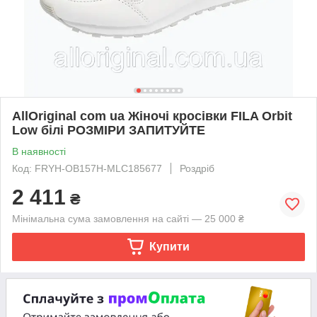
AllOriginal com ua Жіночі кросівки FILA Orbit
Low білі РОЗМІРИ ЗАПИТУЙТЕ
В наявності
Код: FRYH-OB157H-MLC185677
Роздріб
2 411
₴
Мінімальна сума замовлення на сайті — 25 000 ₴
Купити