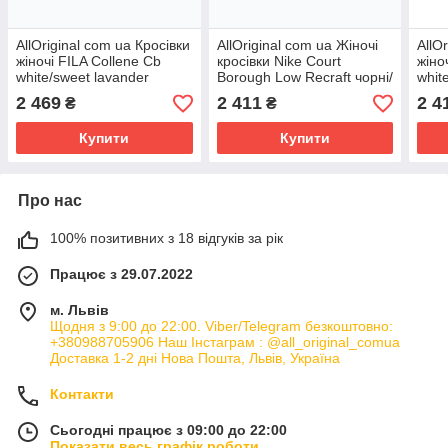
AllOriginal com ua Кросівки
AllOriginal com ua Жіночі
AllO
жіночі FILA Collene Cb
кросівки Nike Court
жіно
white/sweet lavander
Borough Low Recraft чорні/
whit
РОЗМІРИ ЗАПИТУЙТЕ
чорні/чорні РОЗМІРИ
РОЗ
2 469
2 411
2 4
₴
₴
ЗАПИТУЙТЕ
Купити
Купити
Про нас
100% позитивних з 18 відгуків за рік
Працює з 29.07.2022
м. Львів
Щодня з 9:00 до 22:00. Viber/Telegram безкоштовно:
+380988705906 Наш Інстаграм : @all_original_comua
Доставка 1-2 дні Нова Пошта, Львів, Україна
Контакти
Сьогодні працює з 09:00 до 22:00
Показати весь графік роботи