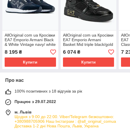
AllOriginal com ua Кросівки
AllOriginal com ua Кросівки
AllO
EA7 Emporio Armani Black
EA7 Emporio Armani
EA7 
& White Vintage navy/ white
Basket Mid triple black/gold
Clas
РОЗМІРИ ЗАПИТУЙТЕ
РОЗМІРИ ЗАПИТУЙТЕ
gol
8 195
6 074
7 2
₴
₴
ЗАП
Купити
Купити
Про нас
100% позитивних з 18 відгуків за рік
Працює з 29.07.2022
м. Львів
Щодня з 9:00 до 22:00. Viber/Telegram безкоштовно:
+380988705906 Наш Інстаграм : @all_original_comua
Доставка 1-2 дні Нова Пошта, Львів, Україна