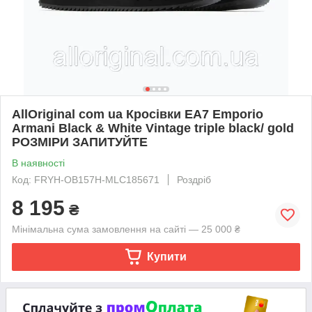
AllOriginal com ua Кросівки EA7 Emporio
Armani Black & White Vintage triple black/ gold
РОЗМІРИ ЗАПИТУЙТЕ
В наявності
Код: FRYH-OB157H-MLC185671
Роздріб
8 195
₴
Мінімальна сума замовлення на сайті — 25 000 ₴
Купити