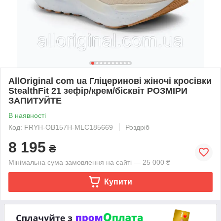
AllOriginal com ua Гліцеринові жіночі кросівки
StealthFit 21 зефір/крем/бісквіт РОЗМІРИ
ЗАПИТУЙТЕ
В наявності
Код: FRYH-OB157H-MLC185669
Роздріб
8 195
₴
Мінімальна сума замовлення на сайті — 25 000 ₴
Купити