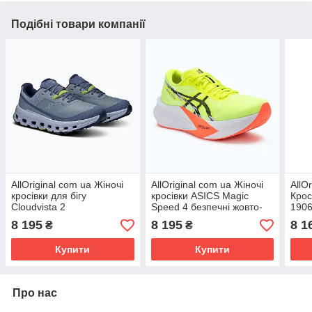
Подібні товари компанії
AllOriginal com ua Жіночі
AllOriginal com ua Жіночі
AllO
кросівки для бігу
кросівки ASICS Magic
Крос
Cloudvista 2
Speed 4 безпечні жовто-
1906
водонепроникні туман/
чорні РОЗМІРИ
M190
8 195
8 195
8 1
₴
₴
верес РОЗМІРИ
ЗАПИТУЙТЕ
РОЗ
ЗАПИТУЙТЕ
Купити
Купити
Про нас