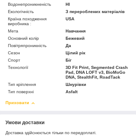
Водонепроникненість
HI
Екологічність
З перероблених матеріалів
Країна походження
USA
виробника :
Мета
Навчання
Основний колір
Бежевий
Повітряпроникність
Да
Сезон
Цілий рік
Спорт
Біг
Технології
3D Fit Print, Segmented Crash
Pad, DNA LOFT v3, BioMoGo
DNA, StealthFit, RoadTack
Тип кріплення
Шнурівки
Тип поверхні
Asfalt
Приховати
Умови доставки
Доставка здійснюється тільки по передоплаті.