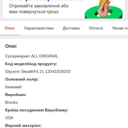
Опис
Характеристики
Доставка
Оплата
Умови п
Опис
Супермаркет ALL ORIGINAL.
Код моделі/код продукту:
Glycerin StealthFit 21 1204101B103
Основний колір:
Бежевий
Виробник:
Brooks
Країна походження Виробнику:
USA
Верхній матеріал: