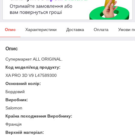
Опис
Характеристики
Доставка
Оплата
Умови п
Опис
Супермаркет ALL ORIGINAL.
Код моделі/код продукту:
XA PRO 3D V9 L47589300
Основний колір:
Бордовий
Виробник:
Salomon
Країна походження Виробнику:
Франція
Верхній матеріал: