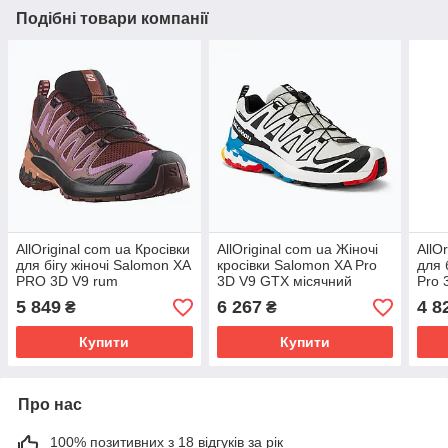
Подібні товари компанії
AllOriginal com ua Кросівки
AllOriginal com ua Жіночі
AllO
для бігу жіночі Salomon XA
кросівки Salomon XA Pro
для 
PRO 3D V9 rum
3D V9 GTX місячний
Pro 
raisin/orchid
камінь/білий/чорний
L41
5 849
6 267
4 8
₴
₴
bouquet/canyon clay
РОЗМІРИ ЗАПИТУЙТЕ
ЗАП
РОЗМІРИ
Купити
Купити
Про нас
100% позитивних з 18 відгуків за рік