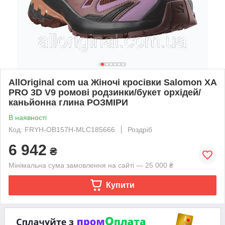
AllOriginal com ua Жіночі кросівки Salomon XA
PRO 3D V9 ромові родзинки/букет орхідей/
каньйонна глина РОЗМІРИ
В наявності
Код: FRYH-OB157H-MLC185666
Роздріб
6 942
₴
Мінімальна сума замовлення на сайті — 25 000 ₴
Купити