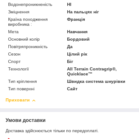
Водонепроникненість
HI
Зміцнення
На пальцях ніг
Країна походження
Франція
виробника :
Мета
Навчання
Основний колір
Бордовий
Повітряпроникність
Да
Сезон
Цілий рік
Спорт
Біг
Технології
All Terrain Contragrip®,
Quicklace™
Тип кріплення
Швидка система шнурівки
Тип поверхні
Сайт
Приховати
Умови доставки
Доставка здійснюється тільки по передоплаті.