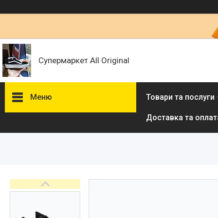
Супермаркет All Original
Меню
Товари та послуги
Доставка та оплат
Товари та послуги :
ВІДГУКИ
Ми в ТікТок :
Ми в Інстаграм :