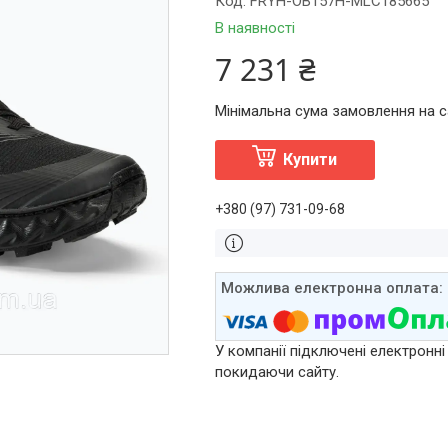
Код:
FRYH-OB157H-MLC185665
В наявності
7 231 ₴
Мінімальна сума замовлення на са
Купити
+380 (97) 731-09-68
У компанії підключені електронні
покидаючи сайту.