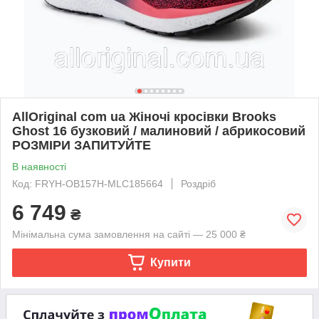
AllOriginal com ua Жіночі кросівки Brooks
Ghost 16 бузковий / малиновий / абрикосовий
РОЗМІРИ ЗАПИТУЙТЕ
В наявності
Код: FRYH-OB157H-MLC185664
Роздріб
6 749
₴
Мінімальна сума замовлення на сайті — 25 000 ₴
Купити