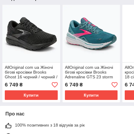
AllOriginal com ua Жіночі
AllOriginal com ua Жіночі
AllO
бігові кросівки Brooks
бігові кросівки Brooks
крос
Ghost 16 чорний / чорний /
Adrenaline GTS 23 storm
18 с
чорне дерево РОЗМІРИ
blue/pink/aqua РОЗМІРИ
сон
6 749
6 749
6 7
₴
₴
ЗАПИТУЙТЕ
ЗАПИТУЙТЕ
ЗАП
Купити
Купити
Про нас
100% позитивних з 18 відгуків за рік